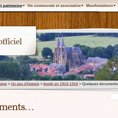
et patrimoine
Vie communale et associative
Manifestations
fficiel
moine
>
Un peu d’histoire
>
Avioth en 1914-1918
> Quelques document
uments…