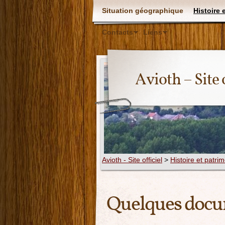
Situation géographique
Histoire 
Contacts
Liens
Avioth – Site o
Avioth - Site officiel
>
Histoire et patri
Quelques doc